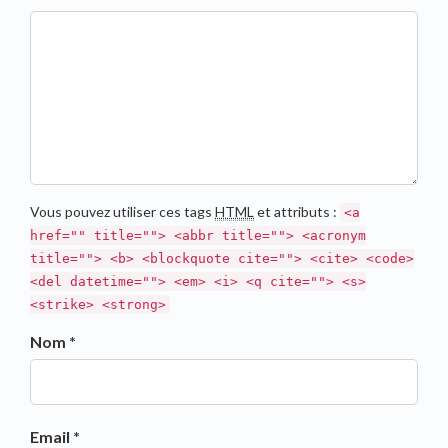
Vous pouvez utiliser ces tags
HTML
et attributs :
<a
href="" title=""> <abbr title=""> <acronym
title=""> <b> <blockquote cite=""> <cite> <code>
<del datetime=""> <em> <i> <q cite=""> <s>
<strike> <strong>
Nom *
Email *